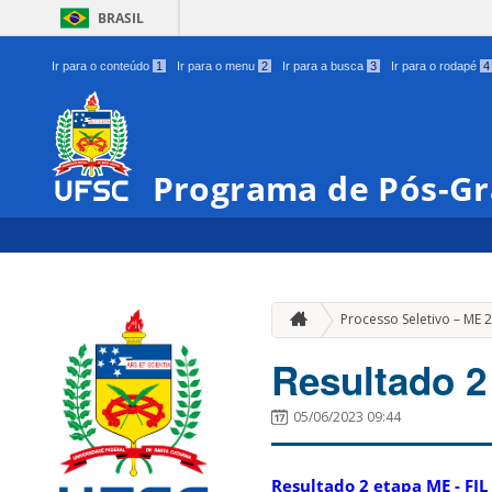
BRASIL
Ir para o conteúdo
1
Ir para o menu
2
Ir para a busca
3
Ir para o rodapé
4
Programa de Pós-G
Processo Seletivo – ME
Resultado 2
05/06/2023 09:44
Resultado 2 etapa ME - FIL