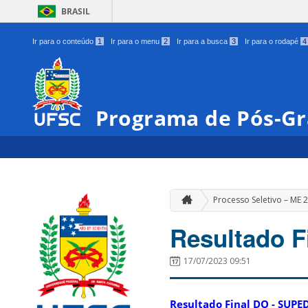
BRASIL
Ir para o conteúdo
1
Ir para o menu
2
Ir para a busca
3
Ir para o rodapé
4
Programa de Pós-G
Processo Seletivo – ME
Resultado 
17/07/2023 09:51
Resultado Final DO - SUPE