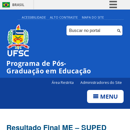
BRASIL
Simplifique!
ACESSIBILIDADE
ALTO CONTRASTE
MAPA DO SITE
Comunica BR
Participe
Acesso à informação
Legislação
Programa de Pós-
Canais
Graduação em Educação
Área Restrita
Administradores do Site
MENU
Resultado Final ME – SUPED