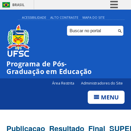
BRASIL
Simplifique!
ACESSIBILIDADE
ALTO CONTRASTE
MAPA DO SITE
Comunica BR
Participe
Acesso à informação
Legislação
Programa de Pós-
Canais
Graduação em Educação
Área Restrita
Administradores do Site
MENU
Publicacao_Resultado_Final_SUPE