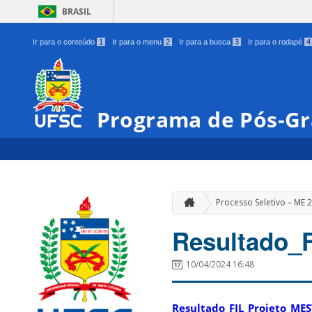
BRASIL
Ir para o conteúdo
1
Ir para o menu
2
Ir para a busca
3
Ir para o rodapé
4
Programa de Pós-G
Processo Seletivo – ME
Resultado_
10/04/2024 16:48
Resultado_FIL_Projeto_ME