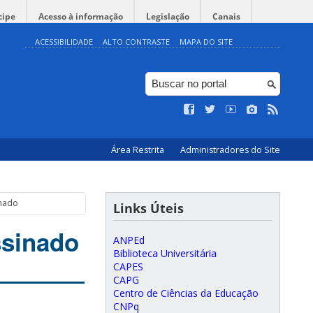
cipe
Acesso à informação
Legislação
Canais
ACESSIBILIDADE
ALTO CONTRASTE
MAPA DO SITE
Área Restrita
Administradores do Site
inado
Links Úteis
sinado
ANPEd
Biblioteca Universitária
CAPES
CAPG
Centro de Ciências da Educação
CNPq