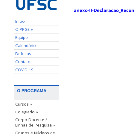
anexo-II-Declaracao_Recon
Início
O PPGE »
Equipe
Calendário
Defesas
Contato
COVID-19
O PROGRAMA
Cursos »
Colegiado »
Corpo Docente /
Linhas de Pesquisa »
Grupos e Núcleos de