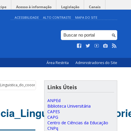
cipe
Acesso à informação
Legislação
Canais
ACESSIBILIDADE
ALTO CONTRASTE
MAPA DO SITE
Área Restrita
Administradores do Site
Linguistica_do_cooorientador_no_exterior_2
Links Úteis
ANPEd
Biblioteca Universitária
ia_Linguistica_do_cooorie
CAPES
CAPG
Centro de Ciências da Educação
CNPq