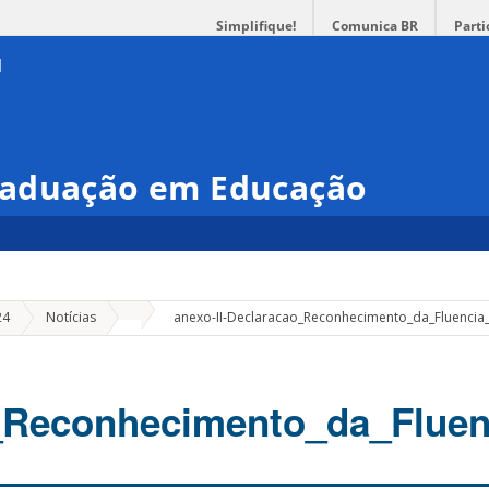
Simplifique!
Comunica BR
Parti
raduação em Educação
»
24
Notícias
anexo-II-Declaracao_Reconhecimento_da_Fluencia_
Reconhecimento_da_Fluenc