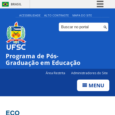
BRASIL
Simplifique!
ACESSIBILIDADE
ALTO CONTRASTE
MAPA DO SITE
Comunica BR
Participe
Acesso à informação
Legislação
Programa de Pós-
Canais
Graduação em Educação
Área Restrita
Administradores do Site
MENU
ECO