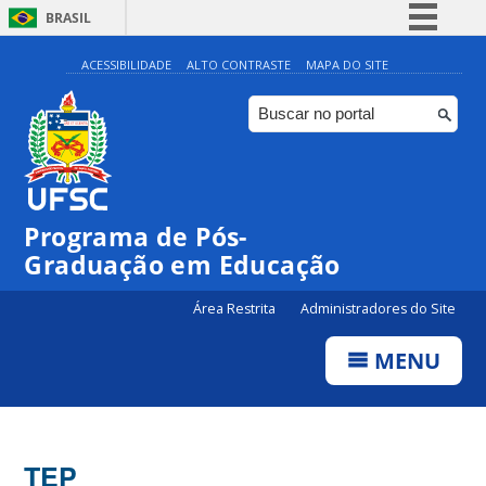
BRASIL
Simplifique!
ACESSIBILIDADE
ALTO CONTRASTE
MAPA DO SITE
Comunica BR
Participe
Acesso à informação
Legislação
Programa de Pós-
Canais
Graduação em Educação
Área Restrita
Administradores do Site
MENU
TEP