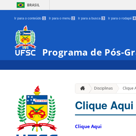
BRASIL
Ir para o conteúdo
1
Ir para o menu
2
Ir para a busca
3
Ir para o rodapé
4
Programa de Pós-G
Disciplinas
Clique 
Clique Aqui
Clique Aqui