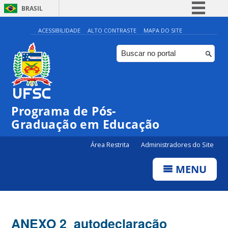
BRASIL
Simplifique!
ACESSIBILIDADE
ALTO CONTRASTE
MAPA DO SITE
Comunica BR
Participe
Acesso à informação
Legislação
Programa de Pós-
Canais
Graduação em Educação
Área Restrita
Administradores do Site
MENU
ANEXO 2_autodeclaração