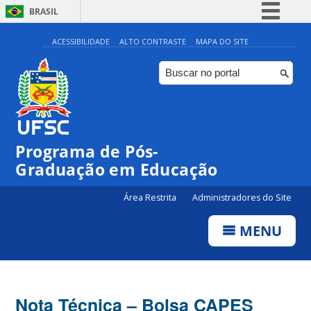
BRASIL
Simplifique!
ACESSIBILIDADE
ALTO CONTRASTE
MAPA DO SITE
Comunica BR
Participe
Acesso à informação
Legislação
Programa de Pós-
Canais
Graduação em Educação
Área Restrita
Administradores do Site
MENU
Nota Técnica – Bolsa CAPES