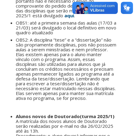
portanto não é necessário o envio do
comprovante do pedido de matrícula. O quadro
das disciplinas que serão ministradas em
2025/1 está divulgado
aqui
.
OBS1: até a primeira semana das aulas (17/03 a
21/03) será divulgado o local definitivo em novo
quadro atualizado
OBS2: A disciplina “tese” e a “dissertação” não
são propriamente disciplinas, pois não possuem
aulas a serem ministradas e nem professor.
Elas existem apenas para o aluno manter
vínculo com o programa. Assim, essas
disciplinas são utilizadas para alunos que já
concluíram os créditos necessários e precisam
apenas permanecer ligados ao programa até a
defesa da tese/dissertação. Lembrando que
para escrever a tese/dissertação não é
necessário estar matriculado nessas disciplinas.
Elas servem apenas para manter sua matrícula
ativa no programa, se for preciso.
Alunos novos de Doutorado(turma 2025/1)
A matrícula dos novos alunos de Doutorado
serão realizadas por e-mail no dia 26/02/2025
até às 13h.
Procedimento: o aluno deverá informar por e-