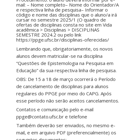
mail: – Nome completo– Nome do Orientador/A
e respectiva linha de pesquisa– Informar o
código e nome das disciplinas que o aluno/a irá
cursar no semestre 2025/1 (O quadro de
ofertas de disciplinas consta no site em Vida
acadêmica > Disciplinas > DISCIPLINAS
SEMESTRE 2024.2 ou pelo link
https://ppge.ufsc.br/disciplinas-oferecidas/
Lembrando que, obrigatoriamente, os novos
alunos devem matricular-se na disciplina
“Questões de Epistemologia na Pesquisa em
Educação” da sua respectiva linha de pesquisa.
OBS: De 15 a 18 de março ocorrerá o Período
de cancelamento de disciplinas para alunos
regulares do PPGE por meio do CAPG. Após
esse período não serão aceitos cancelamentos.
Contatos e comunicação pelo e-mail
ppge@contato.ufsc.br e telefone
Também deverão ser enviados, no mesmo e-
mail, e em arquivo PDF (preferencialmente) os
seguintes documentos: