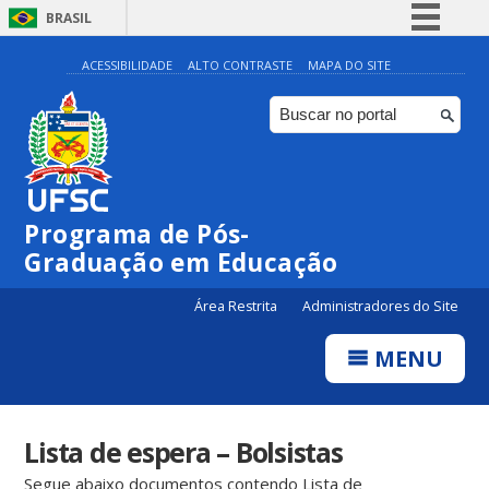
BRASIL
Simplifique!
ACESSIBILIDADE
ALTO CONTRASTE
MAPA DO SITE
Comunica BR
Participe
Acesso à informação
Legislação
Programa de Pós-
Canais
Graduação em Educação
Área Restrita
Administradores do Site
MENU
Lista de espera – Bolsistas
Segue abaixo documentos contendo Lista de