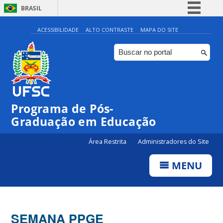
BRASIL
Simplifique!
ACESSIBILIDADE
ALTO CONTRASTE
MAPA DO SITE
Comunica BR
Participe
Acesso à informação
Legislação
Programa de Pós-
Canais
Graduação em Educação
Área Restrita
Administradores do Site
MENU
SEMANA PPGE