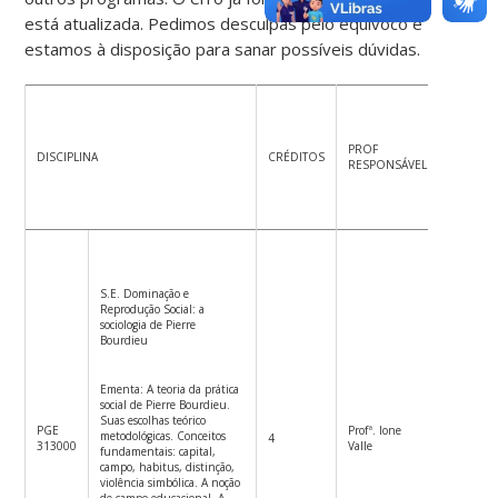
está atualizada. Pedimos desculpas pelo equívoco e
estamos à disposição para sanar possíveis dúvidas.
PROF
DISCIPLINA
CRÉDITOS
HORÁRI
RESPONSÁVEL
S.E. Dominação e
Reprodução Social: a
sociologia de Pierre
Bourdieu
Ementa: A teoria da prática
social de Pierre Bourdieu.
Suas escolhas teórico
PGE
Profª. Ione
metodológicas. Conceitos
4
5ªf.14h1
313000
Valle
fundamentais: capital,
campo, habitus, distinção,
violência simbólica. A noção
de campo educacional. A