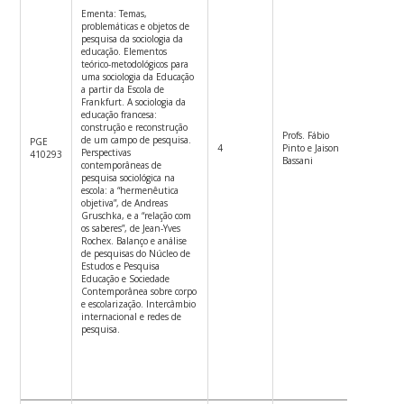
Ementa: Temas,
problemáticas e objetos de
pesquisa da sociologia da
educação. Elementos
teórico-metodológicos para
uma sociologia da Educação
a partir da Escola de
Frankfurt. A sociologia da
educação francesa:
construção e reconstrução
Profs. Fábio
de um campo de pesquisa.
PGE
4
Pinto e Jaison
2ªf.14h-
Perspectivas
410293
Bassani
contemporâneas de
pesquisa sociológica na
escola: a “hermenêutica
objetiva”, de Andreas
Gruschka, e a “relação com
os saberes”, de Jean-Yves
Rochex. Balanço e análise
de pesquisas do Núcleo de
Estudos e Pesquisa
Educação e Sociedade
Contemporânea sobre corpo
e escolarização. Intercâmbio
internacional e redes de
pesquisa.