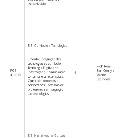
escolarização.
S.E. Currículo e Tecnologias
Ementa: Integração das
tecnologias ao currículo.
Profª Roseli
Tecnologia Digitais de
PGE
Zen Cerny e
Informação e Comunicação:
4
3ª f. 14
410145
Marina
conceitos e características.
Espíndola
Currículo: conceitos e
perspectivas. Formação de
professores e a integração
das tecnologias.
S.E. Narrativas na Cultura