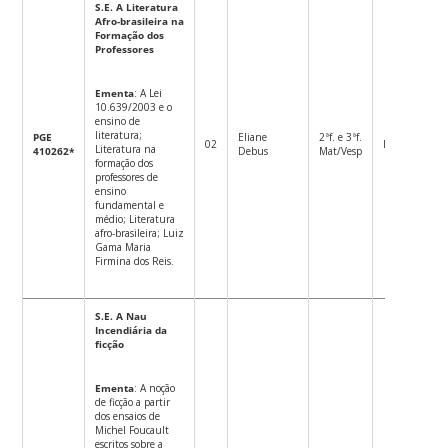
S.E. A Literatura
Afro-brasileira na
Formação dos
Professores
Ementa
: A Lei
10.639/2003 e o
ensino de
literatura;
PGE
Eliane
2ªf. e 3ªf.
02
Eletiva
M
Literatura na
410262*
Debus
Mat/Vesp
formação dos
professores de
ensino
fundamental e
médio; Literatura
afro-brasileira; Luiz
Gama Maria
Firmina dos Reis.
S.E. A Nau
Incendiária da
ficção
Ementa
: A noção
de ficção a partir
dos ensaios de
Michel Foucault
escritos sobre a