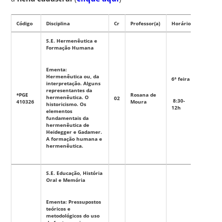
Código
Disciplina
Cr
Professor(a)
Horário
Tipo
S.E. Hermenêutica e
Formação Humana
Ementa:
Hermenêutica ou, da
6ª feira
interpretação. Alguns
representantes da
*PGE
Rosana de
hermenêutica. O
02
Eletiva
8:30-
410326
Moura
historicismo. Os
12h
elementos
fundamentais da
hermenêutica de
Heidegger e Gadamer.
A formação humana e
hermenêutica.
S.E. Educação, História
Oral e Memória
Ementa: Pressupostos
teóricos e
metodológicos do uso