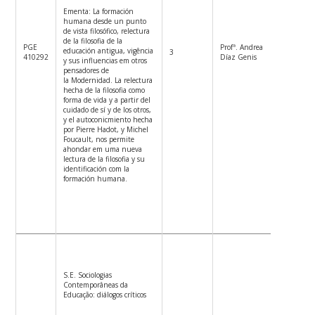
Ementa: La formación
humana desde un punto
de vista filosófico, relectura
de la filosofia de la
PGE
Profª. Andrea
educación antigua, vigência
3
5ªf.8:30
410292
Díaz Genis
y sus influencias em otros
pensadores de
la Modernidad. La relectura
hecha de la filosofia como
forma de vida y a partir del
cuidado de sí y de los otros,
y el autoconicmiento hecha
por Pierre Hadot, y Michel
Foucault, nos permite
ahondar em uma nueva
lectura de la filosofia y su
identificación com la
formación humana.
S.E. Sociologias
Contemporâneas da
Educação: diálogos críticos