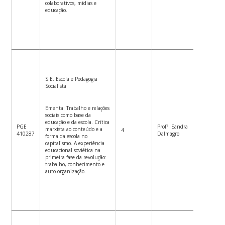
colaborativos, mídias e
educação.
S.E. Escola e Pedagogia
Socialista
Ementa: Trabalho e relações
sociais como base da
educação e da escola. Crítica
PGE
Profª. Sandra
marxista ao conteúdo e a
4
2ªf.14h-
410287
Dalmagro
forma da escola no
capitalismo. A experiência
educacional soviética na
primeira fase da revolução:
trabalho, conhecimento e
auto-organização.