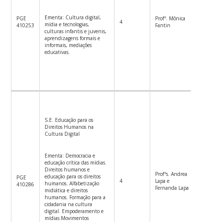
Ementa: Cultura digital,
PGE
Profª. Mônica
4
4ªf.8h-1
mídia e tecnologias,
410253
Fantin
culturas infantis e juvenis,
aprendizagens formais e
informais, mediações
educativas.
S.E. Educação para os
Direitos Humanos na
Cultura Digital
Ementa: Democracia e
educação crítica das mídias.
Direitos humanos e
Profªs. Andrea
educação para os direitos
PGE
4
Lapa e
5ªf. 8h-
humanos. Alfabetização
410286
Fernanda Lapa
midiática e direitos
humanos. Formação para a
cidadania na cultura
digital. Empoderamento e
mídias.Movimentos