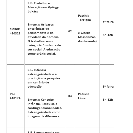
S.E. Trabalho e
Educação em György
Lukács
Patrícia
Torriglia
5ª feira
Ementa: As bases
ontológicas do
***PGE
02
Eletiva
pensamento e da
e Giselle
410328
8h-12h
atividade do homem.
Masson(Pós-
O trabalho como
doutoranda)
categoria fundante do
ser social. A educação
como práxis social.
S.E. Infância,
estrangeiridade e a
produção da pesquisa
em cenário de
educação
3ª feira
PGE
Patrícia
04
Eletiva
410174
Lima
Ementa: Conceito –
8h.12h
infância. Pesquisa e
contingencionalidades.
Estrangeiridade como
imagem da diferença.
S.E. Ecopedagogia em