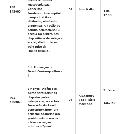
escolhas teórico-
metodológicas.
PGE
Conceitos
04
Ione Valle
Eletiva
14h-
313000
fundamentais: capital,
17:30h
campo, habitus,
distinção, violência
simbólica. A noção de
campo educacional. A
escola no centro dos
dispositivos de seleção
social, dissimulados
pelo mito da
“meritocracia”.
S.E. Formação do
Brasil Contemporâneo
I
Ementa: Análise de
2ª feira
obras seminais nas
Alexandre
disputas pelas
PGE
04
Vaz e Fábio
Eletiva
interpretações sobre
510002
14h-18h
Machado
formação do Brasil
contemporâneo, em
especial daquelas que
problematizaram as
ideias de nação,
cultura e “povo”.