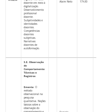
Alaim Neto
17h30
docente em meio à
digitalização.
Desenvolvimento
profissional
docente.
Subjetividades e
identidades
docentes.
Competências
docentes
subjetivas.
Narrativas
docentes de
autoformação.
S.E. Observação
do
Comportamento:
Técnicas e
Registros
Ementa
: O
método
observacional na
pesquisa
qualitativa. Noções
básicas sobre a
observação do
comportamento e
Daniela