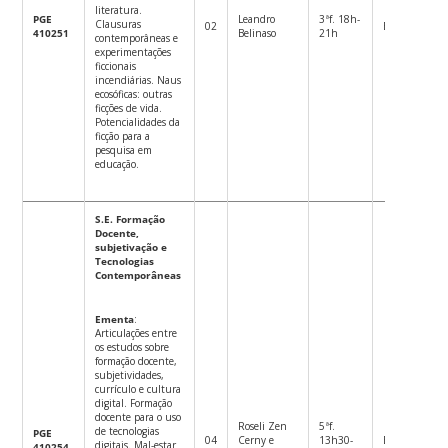
literatura.
PGE
Leandro
3ªf. 18h-
Clausuras
02
Eletiva
M
410251
Belinaso
21h
contemporâneas e
experimentações
ficcionais
incendiárias. Naus
ecosóficas: outras
ficções de vida.
Potencialidades da
ficção para a
pesquisa em
educação.
S.E. Formação
Docente,
subjetivação e
Tecnologias
Contemporâneas
Ementa
:
Articulações entre
os estudos sobre
formação docente,
subjetividades,
currículo e cultura
digital. Formação
docente para o uso
Roseli Zen
5ªf.
de tecnologias
PGE
04
Cerny e
13h30-
Eletiva
M
digitais. Mal-estar
410254