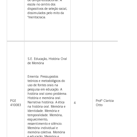
escola no centro dos
dispositivos de seleção social,
dissimulados pelo mito da
“meritocracia.
S.E. Educação, História Oral
de Memória
Ementa: Pressupostos
teóricos e metodológicos do
uso de fontes orais na
pesquisa em educação. A
história oral como problema.
História e memória oral.
PGE
Profª Clarícia
4ªf.
Narrativa histórica. A ética
4
410083
Otto
13:30h1
na história oral. Memória e
Identidade. Memória e
temporalidade. Memória,
esquecimento,
ressentimento e silêncio.
Memória individual e
memória coletiva. Memória
e educação. Memória e