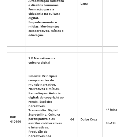
Alfabetização midiática
Lapa
e direitos humanos.
Formação para a
cidadania na cultura
digital.
Empoderamento e
mídias. Movimentos
colaborativos, mídias e
educação.
S.E Narrativas na
cultura digital
Ementa: Principais
componentes do
mundo narrativo.
Narrativas e mídias.
Remediação. Autoria
digital: do copyright ao
remix. Espécies
narrativas.
4ª feira
Transmídia. Digital
Storytelling. Cultura
PGE
participativa e as
04
Dulce Cruz
Eletiva
410190
escritas colaborativas
8h-12h
e interativas.
Produção de
narrativas nos