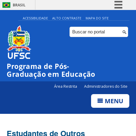
BRASIL
Simplifique!
ACESSIBILIDADE
ALTO CONTRASTE
MAPA DO SITE
Comunica BR
Participe
Acesso à informação
Legislação
Programa de Pós-
Canais
Graduação em Educação
Área Restrita
Administradores do Site
MENU
Estudantes de Outros