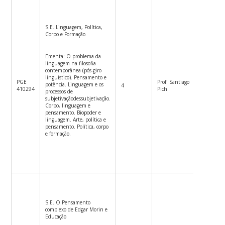
S.E. Linguagem, Política,
Corpo e Formação
Ementa: O problema da
linguagem na filosofia
contemporânea (pós-giro
linguístico). Pensamento e
PGE
Prof. Santiago
potência. Linguagem e os
4
5ªf.8:30
410294
Pich
processos de
subjetivaçãodessubjetivação.
Corpo, linguagem e
pensamento. Biopoder e
linguagem. Arte, política e
pensamento. Política, corpo
e formação.
S.E. O Pensamento
complexo de Edgar Morin e
Educação