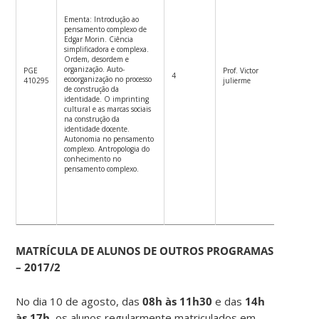
Ementa: Introdução ao
pensamento complexo de
Edgar Morin. Ciência
simplificadora e complexa.
Ordem, desordem e
organização. Auto-
PGE
Prof. Victor
4
4ªf.18h2
ecoorganização no processo
410295
julierme
de construção da
identidade. O imprinting
cultural e as marcas sociais
na construção da
identidade docente.
Autonomia no pensamento
complexo. Antropologia do
conhecimento no
pensamento complexo.
MATRÍCULA DE ALUNOS DE OUTROS PROGRAMAS
– 2017/2
No dia 10 de agosto, das
08h às 11h30
e das
14h
às 17h
, os alunos regularmente matriculados em