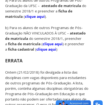
a) Para os alunos de outros Programas de Pós-
Graduação da UFSC –
atestado de matrícula
do
semestre 2018/1 e preencher a
ficha de
matrícula
(
clique aqui
).
b) Para os alunos de outros Programas de Pós-
Graduação NÃO VINCULADOS À UFSC –
atestado
de matrícula
do semestre 2018/1, preencher
a
ficha de matrícula
(
clique aqui
) e preencher
a
ficha cadastral
(
clique aqui
)
ERRATA
Ontem (21/02/2018) foi divulgada a lista das
disciplinas com vagas disponíveis para estudantes
de outros programas de Pós-Graduação. A lista,
porém, continha algumas disciplinas obrigatórias do
Programa de Pós-Graduação em Educação e que
portanto não podem ser ofertadas para alunos de
outros programas. O erro já foi corrigido e a lista