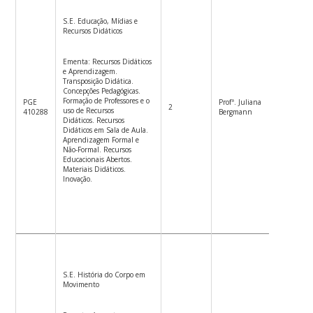
S.E. Educação, Mídias e
Recursos Didáticos
Ementa: Recursos Didáticos
e Aprendizagem.
Transposição Didática.
Concepções Pedagógicas.
Formação de Professores e o
PGE
Profª. Juliana
2
2ªf.14h-
uso de Recursos
410288
Bergmann
Didáticos. Recursos
Didáticos em Sala de Aula.
Aprendizagem Formal e
Não-Formal. Recursos
Educacionais Abertos.
Materiais Didáticos.
Inovação.
S.E. História do Corpo em
Movimento