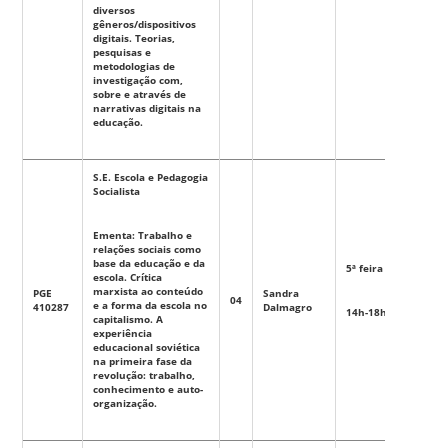
diversos
gêneros/dispositivos
digitais. Teorias,
pesquisas e
metodologias de
investigação com,
sobre e através de
narrativas digitais na
educação.
S.E. Escola e Pedagogia
Socialista
Ementa: Trabalho e
relações sociais como
base da educação e da
5ª feira
escola. Crítica
marxista ao conteúdo
PGE
Sandra
04
Eletiva
e a forma da escola no
410287
Dalmagro
14h-18h
capitalismo. A
experiência
educacional soviética
na primeira fase da
revolução: trabalho,
conhecimento e auto-
organização.