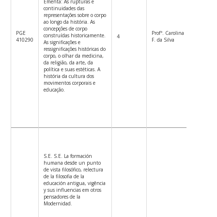
Ementa: As rupturas e
continuidades das
representações sobre o corpo
ao longo da história. As
concepções de corpo
PGE
Profª. Carolina
construídas historicamente.
4
3ªf.9h-1
410290
F. da Silva
As significações e
ressignificações históricas do
corpo, o olhar da medicina,
da religião, da arte, da
política e suas estéticas. A
história da cultura dos
movimentos corporais e
educação.
S.E. S.E. La formación
humana desde un punto
de vista filosófico, relectura
de la filosofia de la
educación antigua, vigência
y sus influencias em otros
pensadores de la
Modernidad.