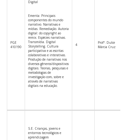
Digital
Ementa: Principais
componentes do mundo
narrativo. Narrativas e
mídias. Remediação. Autoria
digital: do copyright ao
remix. Espécies narrativas.
Transmídia. Digital
PGE
Profª. Dulce
4
4ªf.8:00
Storytelling. Cultura
410190
Márcia Cruz
participativa e as escritas
colaborativas e interativas.
Produção de narrativas nos
diversos gêneros/dispositivos
digitais. Teorias, pesquisas e
metodologias de
investigação com, sobre e
através de narrativas
digitais na educação.
S.E. Crianças, jovens e
entornos tecnológicos e
aprendizagem