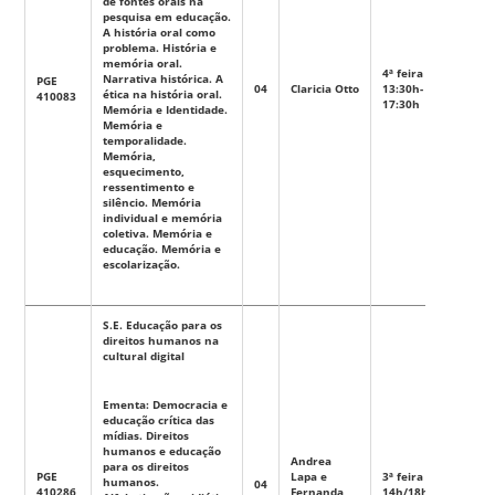
de fontes orais na
pesquisa em educação.
A história oral como
problema. História e
memória oral.
4ª feira
Narrativa histórica. A
PGE
04
Claricia Otto
13:30h-
Eletiva
ética na história oral.
410083
17:30h
Memória e Identidade.
Memória e
temporalidade.
Memória,
esquecimento,
ressentimento e
silêncio. Memória
individual e memória
coletiva. Memória e
educação. Memória e
escolarização.
S.E. Educação para os
direitos humanos na
cultural digital
Ementa: Democracia e
educação crítica das
mídias. Direitos
humanos e educação
Andrea
para os direitos
PGE
Lapa e
3ª feira
humanos.
04
Eletiva
410286
Fernanda
14h/18h