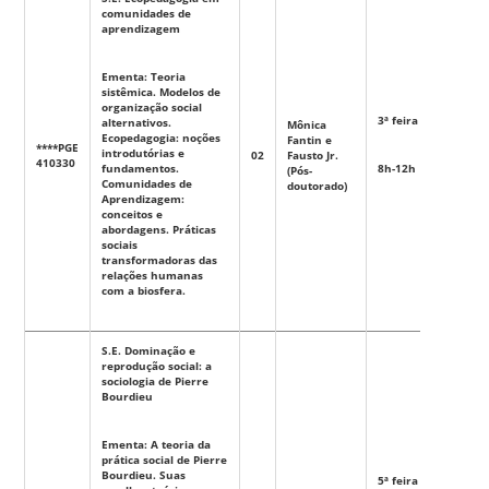
comunidades de
aprendizagem
Ementa: Teoria
sistêmica. Modelos de
organização social
3ª feira
alternativos.
Mônica
Ecopedagogia: noções
Fantin e
****PGE
introdutórias e
02
Fausto Jr.
Eletiva
410330
fundamentos.
8h-12h
(Pós-
Comunidades de
doutorado)
Aprendizagem:
conceitos e
abordagens. Práticas
sociais
transformadoras das
relações humanas
com a biosfera.
S.E. Dominação e
reprodução social: a
sociologia de Pierre
Bourdieu
Ementa: A teoria da
prática social de Pierre
Bourdieu. Suas
5ª feira