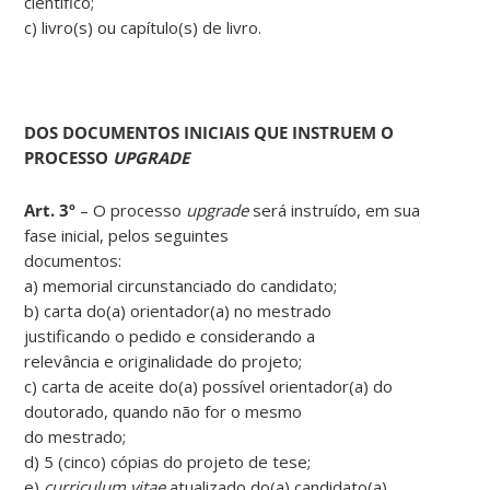
científico;
c) livro(s) ou capítulo(s) de livro.
DOS DOCUMENTOS INICIAIS QUE INSTRUEM O
PROCESSO
UPGRADE
Art. 3º
– O processo
upgrade
será instruído, em sua
fase inicial, pelos seguintes
documentos:
a) memorial circunstanciado do candidato;
b) carta do(a) orientador(a) no mestrado
justificando o pedido e considerando a
relevância e originalidade do projeto;
c) carta de aceite do(a) possível orientador(a) do
doutorado, quando não for o mesmo
do mestrado;
d) 5 (cinco) cópias do projeto de tese;
e)
curriculum vitae
atualizado do(a) candidato(a),