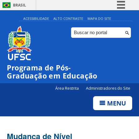
BRASIL
Simplifique!
ACESSIBILIDADE
ALTO CONTRASTE
MAPA DO SITE
Comunica BR
Participe
Acesso à informação
Legislação
Programa de Pós-
Canais
Graduação em Educação
Área Restrita
Administradores do Site
MENU
Mudança de Nível