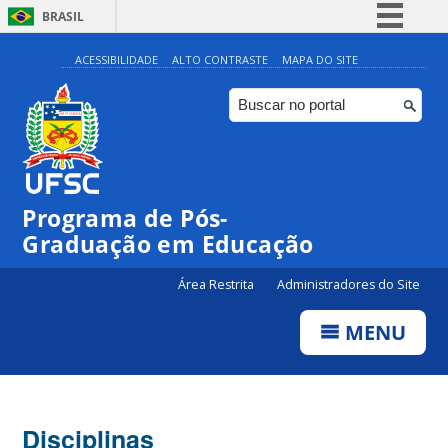
BRASIL
Simplifique!
ACESSIBILIDADE
ALTO CONTRASTE
MAPA DO SITE
Comunica BR
Participe
Acesso à informação
Legislação
Programa de Pós-
Canais
Graduação em Educação
Área Restrita
Administradores do Site
MENU
Disciplinas